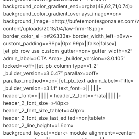
background_color_gradient_end=»rgba(49,62,71,0.74)»
background_color_gradient_overlays_image=»on»
background_image=»http://bufetemontesgonzalez.com/
content/uploads/2018/04/law-firm-18.jpg»
border_color_all=»#26333a» border_width_left=»8vw»
custom_padding=»99px|0px|99px||false|false»]
[et_pb_row use_custom_gutter=»on» gutter_width=»2″
admin_label=»CTA Area» _builder_version=»3.0.105″
locked=»off»][et_pb_column type=»1_2″
_builder_version=»3.0.47″ parallax=»off»
parallax_method=»on»][et_pb_text admin_label=»Title»
_builder_version=»3.1.1″ text_font=»||||||||»
header_font=»||||||||» header_2_font=»Prata||||||||»
header_2_font_size=»48px»
header_2_font_size_tablet=»40px»
header_2_font_size_last_edited=»on|tablet»
header_2_line_height=»1.6em»
background_layout=»dark» module_alignment=»center»