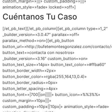
custom_margin=»|||» custom_padding=»|||»
animation_style=»fade» locked=»off»]
Cuéntanos Tu Caso
[/et_pb_text][/et_pb_column][et_pb_column type=»1_2″
_builder_version=»3.0.47″ parallax=»off»
parallax_method=»on»][et_pb_button
button_url=»http://bufetemontesgonzalez.com/contacto/
button_text=»contacta con nosotros»
_builder_version=»3.16″ custom_button=»on»
button_text_size=»14px» button_text_color=»#ffba60″
button_border_width=»2px»
button_border_color=»rgba(255,164,13,0.4)»
button_border_radius=»0px»
button_letter_spacing=»4px»
button_font=»|700||on|||||» button_icon=»%%3%%»
custom_margin=»10px|||»
custom_padding=»10px||10px|» animation_style=»fade»