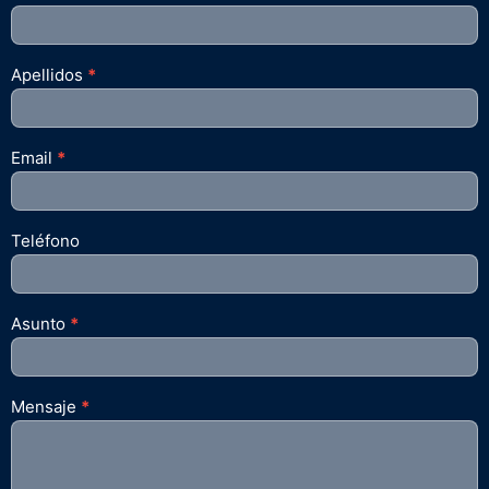
Apellidos
*
Email
*
Teléfono
Asunto
*
Mensaje
*