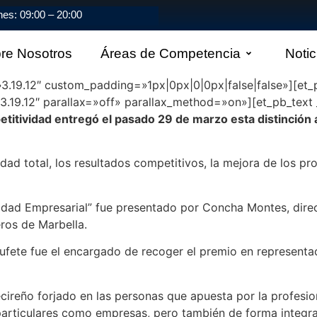
nes: 09:00 – 20:00
re Nosotros
Áreas de Competencia
Notic
=»3.19.12″ custom_padding=»1px|0px|0|0px|false|false»][et_
19.12″ parallax=»off» parallax_method=»on»][et_pb_text _bu
itividad entregó el pasado 29 de marzo esta distinción
lidad total, los resultados competitivos, la mejora de los p
lidad Empresarial” fue presentado por Concha Montes, dir
ros de Marbella.
bufete fue el encargado de recoger el premio en represent
reño forjado en las personas que apuesta por la profesiona
particulares como empresas, pero también de forma integra