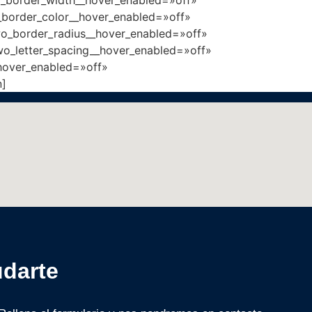
_border_color__hover_enabled=»off»
wo_border_radius__hover_enabled=»off»
wo_letter_spacing__hover_enabled=»off»
hover_enabled=»off»
n]
udarte