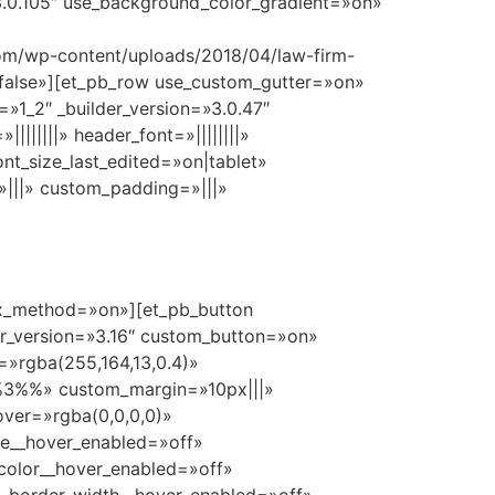
»3.0.105″ use_background_color_gradient=»on»
om/wp-content/uploads/2018/04/law-firm-
false»][et_pb_row use_custom_gutter=»on»
»1_2″ _builder_version=»3.0.47″
|||||||» header_font=»||||||||»
nt_size_last_edited=»on|tablet»
|||» custom_padding=»|||»
lax_method=»on»][et_pb_button
er_version=»3.16″ custom_button=»on»
=»rgba(255,164,13,0.4)»
%%3%%» custom_margin=»10px|||»
over=»rgba(0,0,0,0)»
ze__hover_enabled=»off»
_color__hover_enabled=»off»
o_border_width__hover_enabled=»off»