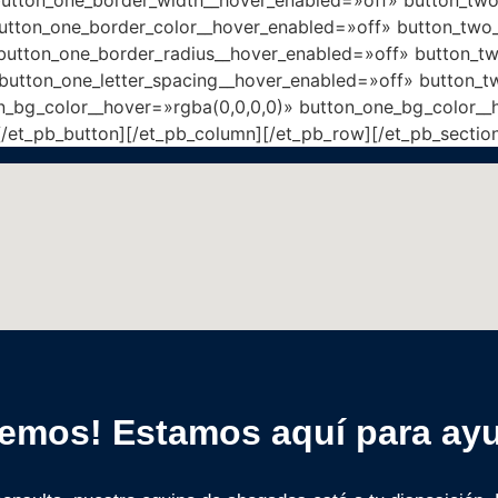
utton_one_border_color__hover_enabled=»off» button_two
button_one_border_radius__hover_enabled=»off» button_t
 button_one_letter_spacing__hover_enabled=»off» button_t
n_bg_color__hover=»rgba(0,0,0,0)» button_one_bg_color__
/et_pb_button][/et_pb_column][/et_pb_row][/et_pb_sectio
emos! Estamos aquí para ay