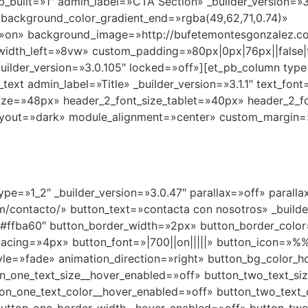
fb_built=»1″ admin_label=»CTA Section» _builder_version=
background_color_gradient_end=»rgba(49,62,71,0.74)»
=»on» background_image=»http://bufetemontesgonzalez.c
_width_left=»8vw» custom_padding=»80px|0px|76px||false|
ilder_version=»3.0.105″ locked=»off»][et_pb_column type=
t admin_label=»Title» _builder_version=»3.1.1″ text_font=»|
_size=»48px» header_2_font_size_tablet=»40px» header_2_fo
ayout=»dark» module_alignment=»center» custom_margin=»
ype=»1_2″ _builder_version=»3.0.47″ parallax=»off» paral
m/contacto/» button_text=»contacta con nosotros» _build
»#ffba60″ button_border_width=»2px» button_border_color
spacing=»4px» button_font=»|700||on|||||» button_icon=»
le=»fade» animation_direction=»right» button_bg_color_h
on_one_text_size__hover_enabled=»off» button_two_text_si
ton_one_text_color__hover_enabled=»off» button_two_text
button_one_border_width__hover_enabled=»off» button_tw