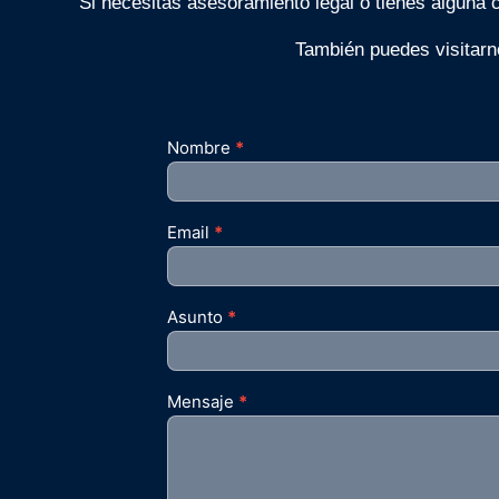
Si necesitas asesoramiento legal o tienes alguna 
También puedes visitarno
Nombre
*
Email
*
Asunto
*
Mensaje
*