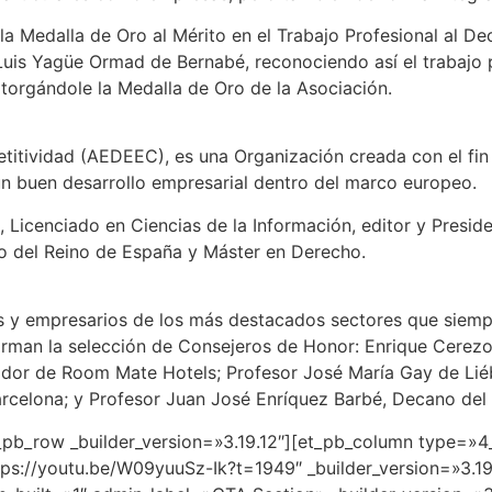
a Medalla de Oro al Mérito en el Trabajo Profesional al Dec
Luis Yagüe Ormad de Bernabé, reconociendo así el trabajo p
torgándole la Medalla de Oro de la Asociación.
tividad (AEDEEC), es una Organización creada con el fin 
 buen desarrollo empresarial dentro del marco europeo.
Licenciado en Ciencias de la Información, editor y Preside
do del Reino de España y Máster en Derecho.
 y empresarios de los más destacados sectores que siempre
orman la selección de Consejeros de Honor: Enrique Cerezo 
ador de Room Mate Hotels; Profesor José María Gay de Li
arcelona; y Profesor Juan José Enríquez Barbé, Decano del
pb_row _builder_version=»3.19.12″][et_pb_column type=»4_4
s://youtu.be/W09yuuSz-Ik?t=1949″ _builder_version=»3.19