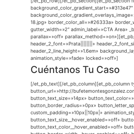
[/et_pb_row][/et_pb_section][et_pb_section 
background_color_gradient_start=»#313e47″ 
background_color_gradient_overlays_image
18.jpg» border_color_all=»#26333a» border
gutter_width=»2″ admin_label=»CTA Area» _bu
parallax=»off» parallax_method=»on»][et_pb_tex
header_2_font=»Prata||||||||» header_2_font
header_2_line_height=»1.6em» background_l
animation_style=»fade» locked=»off»]
Cuéntanos Tu Caso
[/et_pb_text][/et_pb_column][et_pb_column t
button_url=»http://bufetemontesgonzalez.co
button_text_size=»14px» button_text_color=
button_border_radius=»0px» button_letter_
custom_padding=»10px||10px|» animation_sty
button_text_size__hover_enabled=»off» butt
button_text_color__hover_enabled=»off» but
button_border_width__hover_enabled=»off» 