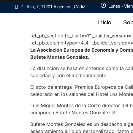
Lunes - Vier
Pl. Alta, 7, 11201 Algeciras, Cádiz
Inicio
Sob
[et_pb_section fb_built=»1″ _builder_version
[et_pb_column type=»4_4″ _builder_version=»3.
La Asociación Europea de Economía y Compet
Bufete Montes González.
La distinción se basa en criterios como la ca
sociedad y con el medioambiente.
El acto de entrega “Premios Europeos de Ca
celebrado en los salones del Hotel Los Monte
Luis Miguel Montes de la Corte director del 
componen Bufete Montes González S.L.
Bufete Montes González es un despacho algeci
asesoramiento jurídico personalizado, tanto 